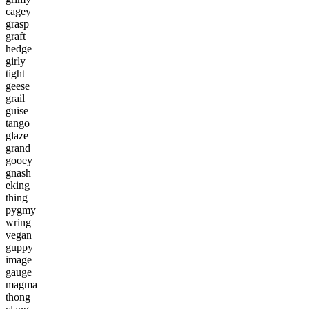
c
a
g
e
y
g
r
a
s
p
g
r
a
f
t
h
e
d
g
e
g
i
r
l
y
t
i
g
h
t
g
e
e
s
e
g
r
a
i
l
g
u
i
s
e
t
a
n
g
o
g
l
a
z
e
g
r
a
n
d
g
o
o
e
y
g
n
a
s
h
e
k
i
n
g
t
h
i
n
g
p
y
g
m
y
w
r
i
n
g
v
e
g
a
n
g
u
p
p
y
i
m
a
g
e
g
a
u
g
e
m
a
g
m
a
t
h
o
n
g