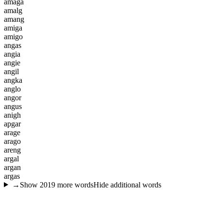
a
m
a
g
a
a
m
a
l
g
a
m
a
n
g
a
m
i
g
a
a
m
i
g
o
a
n
g
a
s
a
n
g
i
a
a
n
g
i
e
a
n
g
i
l
a
n
g
k
a
a
n
g
l
o
a
n
g
o
r
a
n
g
u
s
a
n
i
g
h
a
p
g
a
r
a
r
a
g
e
a
r
a
g
o
a
r
e
n
g
a
r
g
a
l
a
r
g
a
n
a
r
g
a
s
→
Show
2019
more words
Hide additional words