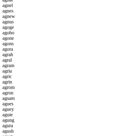
a
g
n
e
l
a
g
n
e
s
a
g
n
e
w
a
g
n
u
s
a
g
o
g
e
a
g
o
h
o
a
g
o
n
e
a
g
o
n
s
a
g
o
r
a
a
g
r
a
h
a
g
r
a
l
a
g
r
a
m
a
g
r
i
a
a
g
r
i
c
a
g
r
i
n
a
g
r
o
m
a
g
r
o
n
a
g
s
a
m
a
g
u
e
s
a
g
u
e
y
a
g
u
i
e
a
g
u
n
g
a
g
u
r
a
a
g
u
s
h