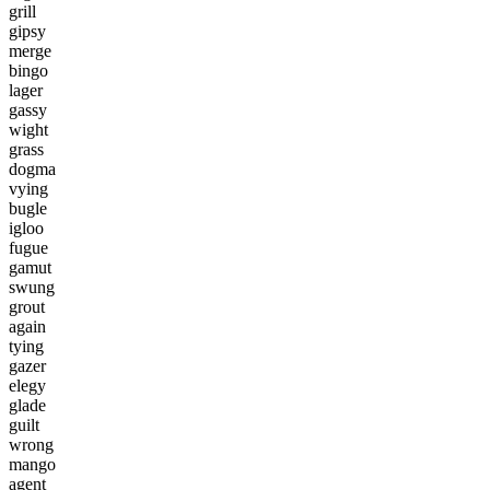
g
r
i
l
l
g
i
p
s
y
m
e
r
g
e
b
i
n
g
o
l
a
g
e
r
g
a
s
s
y
w
i
g
h
t
g
r
a
s
s
d
o
g
m
a
v
y
i
n
g
b
u
g
l
e
i
g
l
o
o
f
u
g
u
e
g
a
m
u
t
s
w
u
n
g
g
r
o
u
t
a
g
a
i
n
t
y
i
n
g
g
a
z
e
r
e
l
e
g
y
g
l
a
d
e
g
u
i
l
t
w
r
o
n
g
m
a
n
g
o
a
g
e
n
t