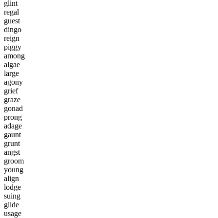
g
l
i
n
t
r
e
g
a
l
g
u
e
s
t
d
i
n
g
o
r
e
i
g
n
p
i
g
g
y
a
m
o
n
g
a
l
g
a
e
l
a
r
g
e
a
g
o
n
y
g
r
i
e
f
g
r
a
z
e
g
o
n
a
d
p
r
o
n
g
a
d
a
g
e
g
a
u
n
t
g
r
u
n
t
a
n
g
s
t
g
r
o
o
m
y
o
u
n
g
a
l
i
g
n
l
o
d
g
e
s
u
i
n
g
g
l
i
d
e
u
s
a
g
e