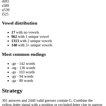
r
693
s
589
u
539
l
525
Vowel distribution
17
with no vowels
962
with 1 unique vowel
1313
with 2 unique vowels
148
with 3+ unique vowels
Most common endings
-ge
·
142
words
-ng
·
136
words
-gs
·
103
words
-gy
·
94
words
-ga
·
80
words
Strategy
301 answers and 2440 valid guesses contain G. Combine the
yellow-letter signal with a position or excluded-letter clue to narrow