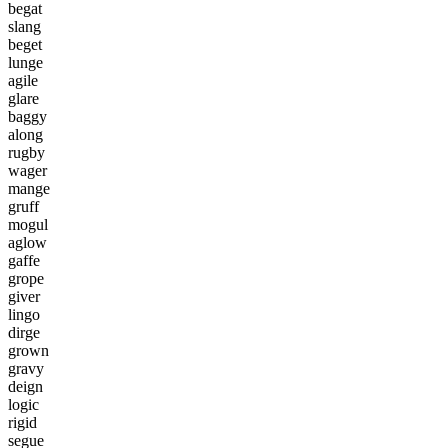
b
e
g
a
t
s
l
a
n
g
b
e
g
e
t
l
u
n
g
e
a
g
i
l
e
g
l
a
r
e
b
a
g
g
y
a
l
o
n
g
r
u
g
b
y
w
a
g
e
r
m
a
n
g
e
g
r
u
f
f
m
o
g
u
l
a
g
l
o
w
g
a
f
f
e
g
r
o
p
e
g
i
v
e
r
l
i
n
g
o
d
i
r
g
e
g
r
o
w
n
g
r
a
v
y
d
e
i
g
n
l
o
g
i
c
r
i
g
i
d
s
e
g
u
e