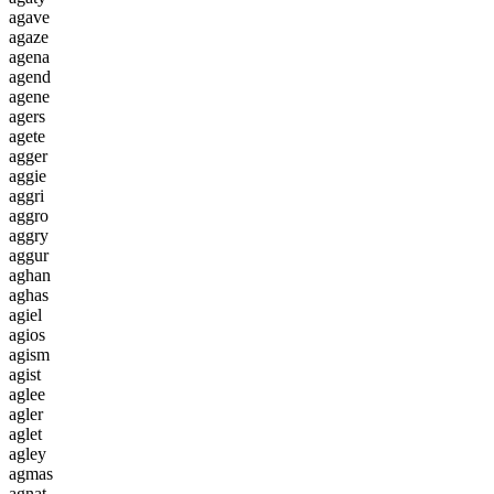
a
g
a
v
e
a
g
a
z
e
a
g
e
n
a
a
g
e
n
d
a
g
e
n
e
a
g
e
r
s
a
g
e
t
e
a
g
g
e
r
a
g
g
i
e
a
g
g
r
i
a
g
g
r
o
a
g
g
r
y
a
g
g
u
r
a
g
h
a
n
a
g
h
a
s
a
g
i
e
l
a
g
i
o
s
a
g
i
s
m
a
g
i
s
t
a
g
l
e
e
a
g
l
e
r
a
g
l
e
t
a
g
l
e
y
a
g
m
a
s
a
g
n
a
t