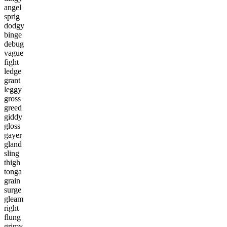
a
n
g
e
l
s
p
r
i
g
d
o
d
g
y
b
i
n
g
e
d
e
b
u
g
v
a
g
u
e
f
i
g
h
t
l
e
d
g
e
g
r
a
n
t
l
e
g
g
y
g
r
o
s
s
g
r
e
e
d
g
i
d
d
y
g
l
o
s
s
g
a
y
e
r
g
l
a
n
d
s
l
i
n
g
t
h
i
g
h
t
o
n
g
a
g
r
a
i
n
s
u
r
g
e
g
l
e
a
m
r
i
g
h
t
f
l
u
n
g
g
r
i
m
y