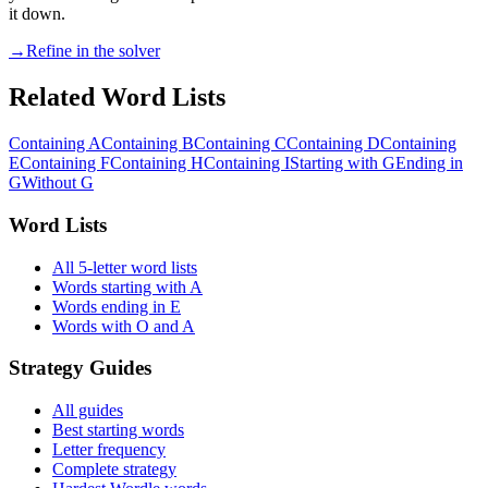
it down.
→
Refine in the solver
Related Word Lists
Containing A
Containing B
Containing C
Containing D
Containing
E
Containing F
Containing H
Containing I
Starting with G
Ending in
G
Without G
Word Lists
All 5-letter word lists
Words starting with A
Words ending in E
Words with O and A
Strategy Guides
All guides
Best starting words
Letter frequency
Complete strategy