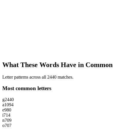
What These Words Have in Common
Letter patterns across all 2440 matches.
Most common letters
g
2440
a
1094
e
980
i
714
n
709
o
707