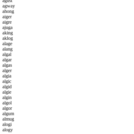
a
g
u
s
t
a
g
w
a
y
a
h
o
n
g
a
i
g
e
r
a
i
g
r
e
a
j
u
g
a
a
k
i
n
g
a
k
l
o
g
a
l
a
g
e
a
l
a
n
g
a
l
g
a
l
a
l
g
a
r
a
l
g
a
s
a
l
g
e
r
a
l
g
i
a
a
l
g
i
c
a
l
g
i
d
a
l
g
i
e
a
l
g
i
n
a
l
g
o
l
a
l
g
o
r
a
l
g
u
m
a
l
m
u
g
a
l
o
g
i
a
l
o
g
y