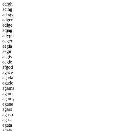
a
a
r
g
h
a
c
i
n
g
a
d
a
g
y
a
d
g
e
r
a
d
i
g
e
a
d
j
a
g
a
d
y
g
e
a
e
g
e
r
a
e
g
i
a
a
e
g
i
r
a
e
g
i
s
a
e
g
l
e
a
f
g
o
d
a
g
a
c
e
a
g
a
d
a
a
g
a
d
e
a
g
a
m
a
a
g
a
m
i
a
g
a
m
y
a
g
a
n
a
a
g
a
r
s
a
g
a
s
p
a
g
a
s
t
a
g
a
t
a
a
g
a
t
y