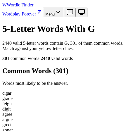
W
Wordle Finder
Wordplay Forever
Menu
5-Letter Words With G
2440 valid 5-letter words contain G, 301 of them common words.
Match against your yellow-letter clues.
301
common word
s
·
2440
valid word
s
Common Words (
301
)
Words most likely to be the answer.
c
i
g
a
r
g
r
a
d
e
f
e
i
g
n
d
i
g
i
t
a
g
r
e
e
a
r
g
u
e
g
r
e
e
t
g
o
n
e
r