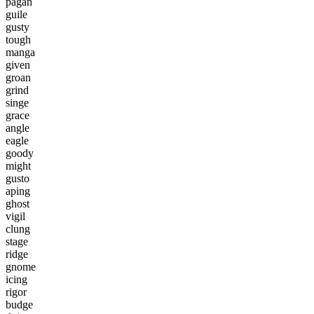
p
a
g
a
n
g
u
i
l
e
g
u
s
t
y
t
o
u
g
h
m
a
n
g
a
g
i
v
e
n
g
r
o
a
n
g
r
i
n
d
s
i
n
g
e
g
r
a
c
e
a
n
g
l
e
e
a
g
l
e
g
o
o
d
y
m
i
g
h
t
g
u
s
t
o
a
p
i
n
g
g
h
o
s
t
v
i
g
i
l
c
l
u
n
g
s
t
a
g
e
r
i
d
g
e
g
n
o
m
e
i
c
i
n
g
r
i
g
o
r
b
u
d
g
e