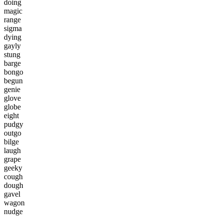
d
o
i
n
g
m
a
g
i
c
r
a
n
g
e
s
i
g
m
a
d
y
i
n
g
g
a
y
l
y
s
t
u
n
g
b
a
r
g
e
b
o
n
g
o
b
e
g
u
n
g
e
n
i
e
g
l
o
v
e
g
l
o
b
e
e
i
g
h
t
p
u
d
g
y
o
u
t
g
o
b
i
l
g
e
l
a
u
g
h
g
r
a
p
e
g
e
e
k
y
c
o
u
g
h
d
o
u
g
h
g
a
v
e
l
w
a
g
o
n
n
u
d
g
e