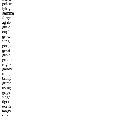
g
o
l
e
m
l
y
i
n
g
g
a
m
m
a
f
o
r
g
e
a
g
a
t
e
g
u
i
l
d
o
u
g
h
t
g
r
o
w
l
f
l
i
n
g
g
o
u
g
e
g
r
e
a
t
g
r
o
i
n
g
r
o
u
p
r
o
g
u
e
g
a
u
d
y
r
o
u
g
e
b
r
i
n
g
g
r
i
m
e
u
s
i
n
g
g
r
i
p
e
s
i
e
g
e
t
i
g
e
r
g
o
r
g
e
t
a
n
g
y
s
u
g
a
r