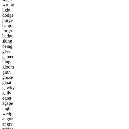
w
r
u
n
g
l
i
g
h
t
d
o
d
g
e
p
u
r
g
e
c
a
r
g
o
f
o
r
g
o
b
a
d
g
e
s
l
u
n
g
b
e
i
n
g
g
l
a
s
s
g
a
m
e
r
h
i
n
g
e
g
l
o
o
m
g
i
r
t
h
g
o
o
s
e
g
l
o
a
t
g
a
w
k
y
g
a
i
l
y
e
g
r
e
t
a
g
a
p
e
n
i
g
h
t
w
e
d
g
e
a
u
g
u
r
a
n
g
r
y