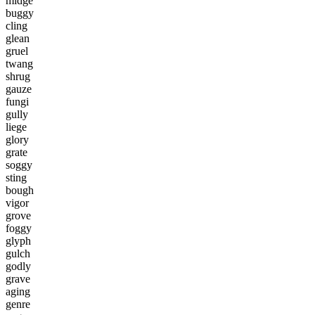
m
i
d
g
e
b
u
g
g
y
c
l
i
n
g
g
l
e
a
n
g
r
u
e
l
t
w
a
n
g
s
h
r
u
g
g
a
u
z
e
f
u
n
g
i
g
u
l
l
y
l
i
e
g
e
g
l
o
r
y
g
r
a
t
e
s
o
g
g
y
s
t
i
n
g
b
o
u
g
h
v
i
g
o
r
g
r
o
v
e
f
o
g
g
y
g
l
y
p
h
g
u
l
c
h
g
o
d
l
y
g
r
a
v
e
a
g
i
n
g
g
e
n
r
e