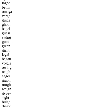
i
n
g
o
t
b
e
g
i
n
o
m
e
g
a
v
e
r
g
e
g
u
i
d
e
g
h
o
u
l
b
a
g
e
l
g
u
e
s
s
s
w
i
n
g
g
u
m
b
o
g
r
e
e
n
g
i
a
n
t
l
e
g
a
l
b
e
g
a
n
v
o
g
u
e
o
w
i
n
g
n
e
i
g
h
e
a
g
e
r
g
r
a
p
h
r
o
u
g
h
w
e
i
g
h
g
y
p
s
y
s
i
g
h
t
b
u
l
g
e
d
i
n
g
y