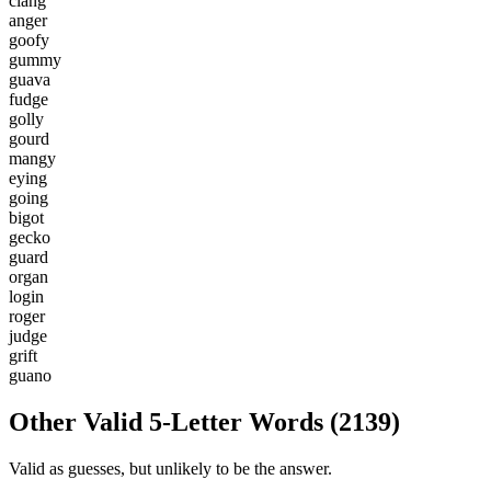
c
l
a
n
g
a
n
g
e
r
g
o
o
f
y
g
u
m
m
y
g
u
a
v
a
f
u
d
g
e
g
o
l
l
y
g
o
u
r
d
m
a
n
g
y
e
y
i
n
g
g
o
i
n
g
b
i
g
o
t
g
e
c
k
o
g
u
a
r
d
o
r
g
a
n
l
o
g
i
n
r
o
g
e
r
j
u
d
g
e
g
r
i
f
t
g
u
a
n
o
Other Valid 5-Letter Words
(
2139
)
Valid as guesses, but unlikely to be the answer.